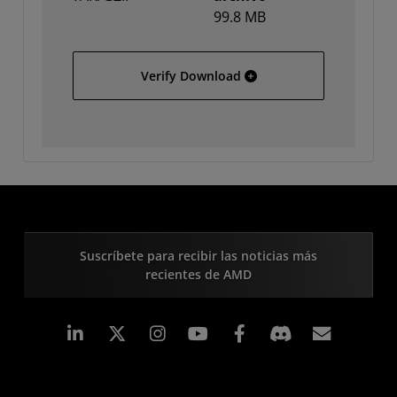
99.8 MB
Hewlett Packard 7000
Verify Download
Suscríbete para recibir las noticias más
recientes de AMD
LinkedIn
Instagram
Facebook
Suscri