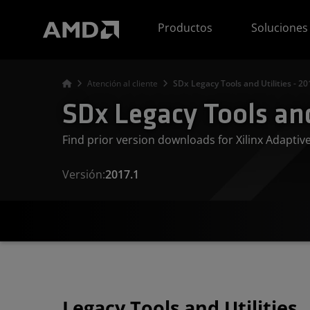
Declaración de accesibilidad del sitio web de AMD
Productos
Soluciones
Atención al cliente
SDx Legacy Tools and Utilities - 20
SDx Legacy Tools and 
Find prior version downloads for Xilinx Adapti
Versión:
2017.1
Legacy Tools and Utilities