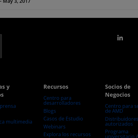
 – May 3, 2017
Link
as y
Recursos
Socios de
os
Negocios
Centro para
desarrolladores
 prensa
Centro para s
Blogs
de AMD
s
Casos de Estudio
Distribuidore
eca multimedia
autorizados
Webinars
Programa
Explora los recursos
universitario