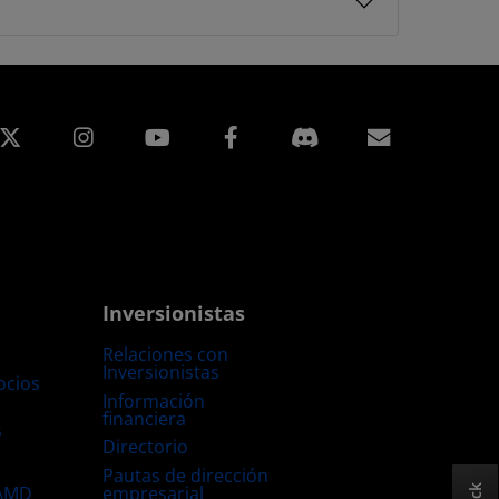
edIn
Instagram
Facebook
Suscripci
Inversionistas
Relaciones con
Inversionistas
ocios
Información
financiera
s
Directorio
Pautas de dirección
empresarial
 AMD