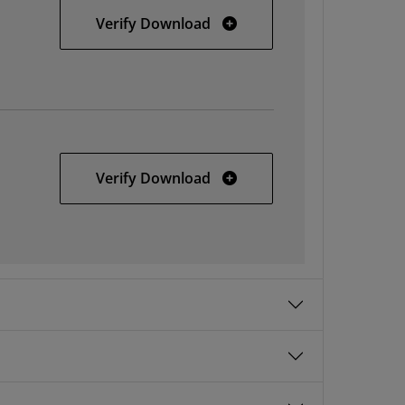
SDSoC 2017.1 web installer 
Verify Download
SDx 2017.1 SFD
Verify Download