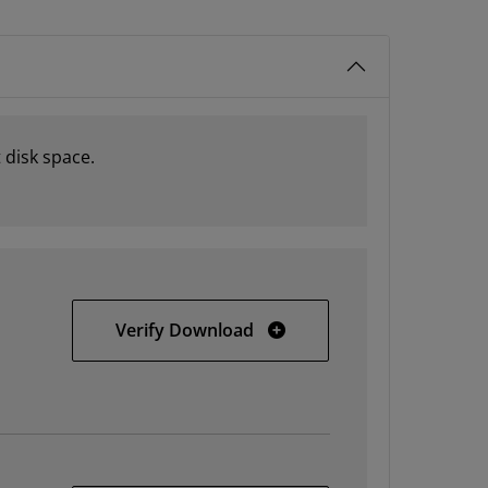
 disk space.
SDSoC 2017.1 web installer
Verify Download