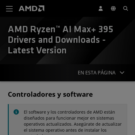
Declaración de accesibilidad del sitio web de AMD
AMD Ryzen™ AI Max+ 395
Drivers and Downloads -
Latest Version
EN ESTA PÁGINA
Controladores
Controladores y software
Especificaciones
El software y los controladores de AMD están
Contacto
diseñados para funcionar mejor en sistemas
operativos actualizados. Asegúrate de actualizar
el sistema operativo antes de instalar los