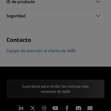
ID de producto
Seguridad
Contacto
Equipo de atención al cliente de AMD
Suscríbete para recibir las noticias más
recientes de AMD
LinkedIn
Instagram
Facebook
Suscri