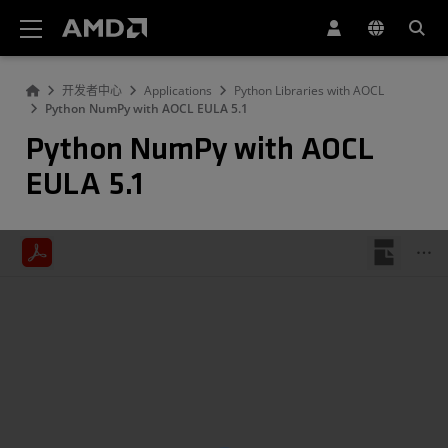
AMD 网站无障碍声明
开发者中心
Applications
Python Libraries with AOCL
Python NumPy with AOCL EULA 5.1
Python NumPy with AOCL
EULA 5.1