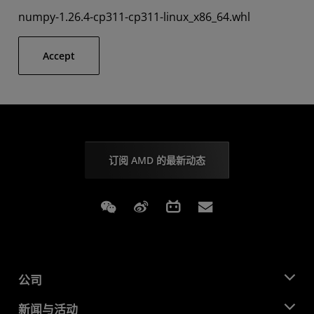
numpy-1.26.4-cp311-cp311-linux_x86_64.whl
Accept
订阅 AMD 的最新动态
Weixin
Weibo
Bilibili
Subscriptions
公司
关于 AMD
新闻与活动