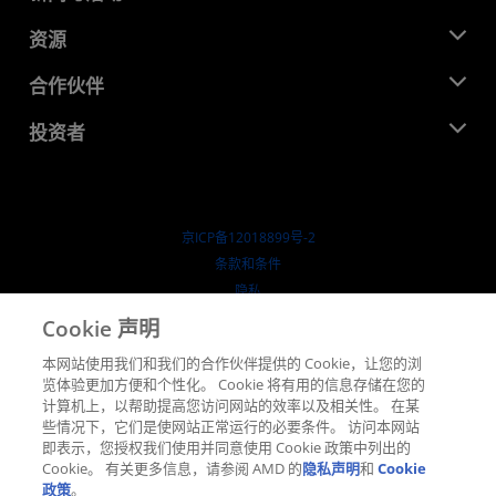
管理团队
新闻中心
资源
企业责任
活动
就业机会
开发中心
合作伙伴
媒体库
联系我们
博客
AMD 合作伙伴中心
投资者
成功案例
授权经销商
研讨会
投资者关系
AMD 大学计划
探索资源
财务信息
董事会
京ICP备12018899号-2
治理文件
​条款和条件
SEC 报告
隐私
商标
Cookie 声明
供应链透明度
本网站使用我们和我们的合作伙伴提供的 Cookie，让您的浏
公开公平竞争
览体验更加方便和个性化。 Cookie 将有用的信息存储在您的
英国税收策略
计算机上，以帮助提高您访问网站的效率以及相关性。 在某
Cookie 政策
些情况下，它们是使网站正常运行的必要条件。 访问本网站
即表示，您授权我们使用并同意使用 Cookie 政策中列出的
Cookie 设置
Cookie。 有关更多信息，请参阅 AMD 的
隐私声明
和
Cookie
政策
。