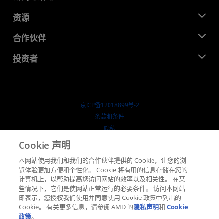
管理团队
新闻中心
资源
企业责任
活动
就业机会
开发中心
合作伙伴
媒体库
联系我们
博客
AMD 合作伙伴中心
投资者
成功案例
授权经销商
研讨会
投资者关系
AMD 大学计划
探索资源
财务信息
董事会
京ICP备12018899号-2
治理文件
​条款和条件
SEC 报告
隐私
商标
Cookie 声明
供应链透明度
本网站使用我们和我们的合作伙伴提供的 Cookie，让您的浏
公开公平竞争
览体验更加方便和个性化。 Cookie 将有用的信息存储在您的
英国税收策略
计算机上，以帮助提高您访问网站的效率以及相关性。 在某
Cookie 政策
些情况下，它们是使网站正常运行的必要条件。 访问本网站
即表示，您授权我们使用并同意使用 Cookie 政策中列出的
Cookie 设置
Cookie。 有关更多信息，请参阅 AMD 的
隐私声明
和
Cookie
政策
。