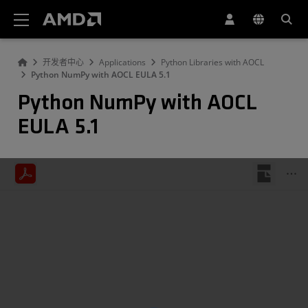
AMD 网站无障碍声明
开发者中心
Applications
Python Libraries with AOCL
Python NumPy with AOCL EULA 5.1
Python NumPy with AOCL
EULA 5.1