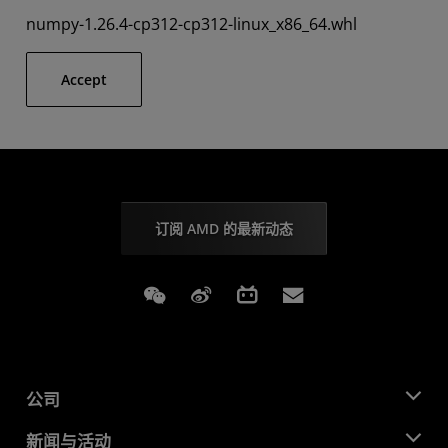
numpy-1.26.4-cp312-cp312-linux_x86_64.whl
Accept
订阅 AMD 的最新动态
Weixin
Weibo
Bilibili
Subscriptions
公司
关于 AMD
新闻与活动