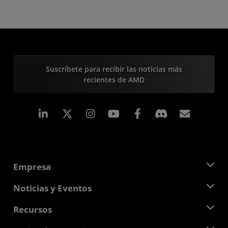
Suscríbete para recibir las noticias más
recientes de AMD
LinkedIn
Instagram
Facebook
Suscri
Empresa
Acerca de AMD
Noticias y Eventos
Equipo Directivo
Sala de prensa
Recursos
Responsabilidad corporativa
Eventos
Carreras profesionales