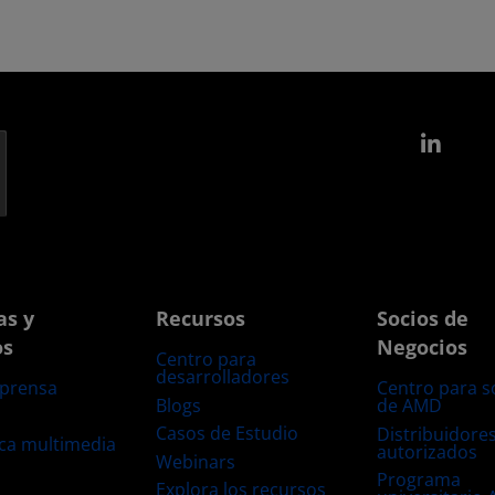
Link
as y
Recursos
Socios de
os
Negocios
Centro para
desarrolladores
 prensa
Centro para s
Blogs
de AMD
s
Casos de Estudio
Distribuidore
eca multimedia
autorizados
Webinars
Programa
Explora los recursos