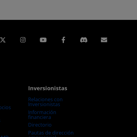
edIn
Instagram
Facebook
Suscripci
Inversionistas
Relaciones con
Inversionistas
ocios
Información
financiera
s
Directorio
Pautas de dirección