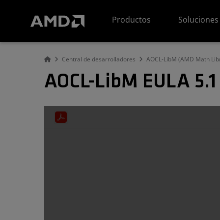
Declaración de accesibilidad del sitio web de AMD
Productos
Soluciones
Central de desarrolladores
AOCL-LibM (AMD Math Libr
AOCL-LibM EULA 5.1