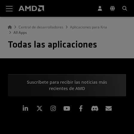
Declaración de accesibilidad del sitio web de AMD
Central de desarrolladores
Aplicaciones para Kria
All Apps
Todas las aplicaciones
Suscríbete para recibir las noticias más
recientes de AMD
LinkedIn
Instagram
Facebook
Suscri