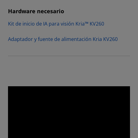
Hardware necesario
Kit de inicio de IA para visión Kria™ KV260
Adaptador y fuente de alimentación Kria KV260