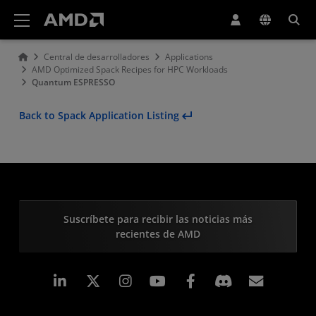
Declaración de accesibilidad del sitio web de AMD
Central de desarrolladores
Applications
AMD Optimized Spack Recipes for HPC Workloads
Quantum ESPRESSO
Back to Spack Application Listing
Suscríbete para recibir las noticias más
recientes de AMD
LinkedIn
Instagram
Facebook
Suscri