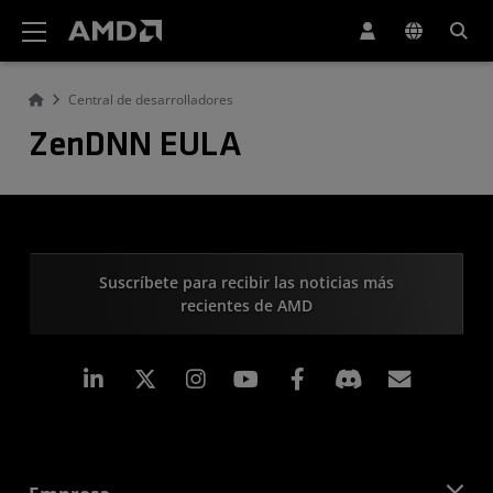
Declaración de accesibilidad del sitio web de AMD
Central de desarrolladores
ZenDNN EULA
Suscríbete para recibir las noticias más
recientes de AMD
LinkedIn
Instagram
Facebook
Suscri