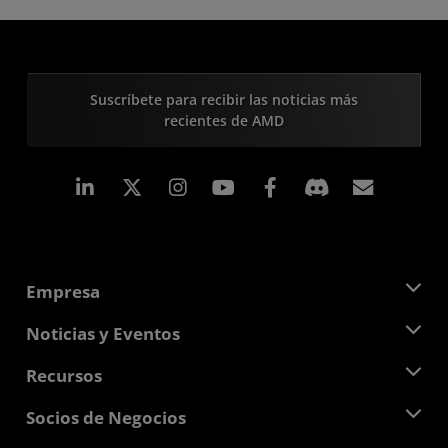
Suscríbete para recibir las noticias más
recientes de AMD
LinkedIn
Instagram
Facebook
Suscri
Empresa
Acerca de AMD
Noticias y Eventos
Equipo Directivo
Sala de prensa
Recursos
Responsabilidad corporativa
Eventos
Carreras profesionales
Centro para desarrolladores
Socios de Negocios
Biblioteca multimedia
Contáctanos
Blogs