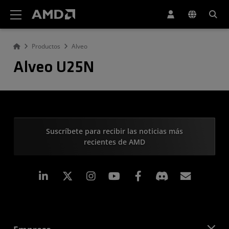
Declaración de accesibilidad del sitio web de AMD
Productos
Alveo
Alveo U25N
Suscríbete para recibir las noticias más
recientes de AMD
LinkedIn
Instagram
Facebook
Suscri