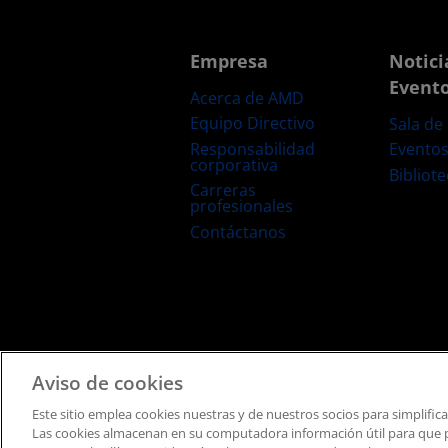
Empresa
Notici
Event
Acerca de AMD
Equipo Directivo
Sala de
Responsabilidad
Evento
corporativa
Bibliot
Carreras
profesionales
Contáctanos
Términos y Condiciones
Privacidad
Marcas Comerciale
Aviso de cookies
Este sitio emplea cookies nuestras y de nuestros socios para simplific
Las cookies almacenan en su computadora información útil para que po