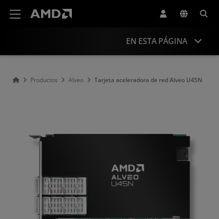
Declaración de accesibilidad del sitio web de AMD
EN ESTA PÁGINA
Descripción general
Productos
Alveo
Tarjeta aceleradora de red Alveo U45N
Especificaciones
Aplicaciones
Diseño de referencia
Recursos