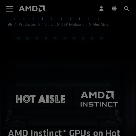
Declaración de accesibilidad del sitio web de AMD
Productos
Instinct
CSP Evaluation
Hot Aisle
AMD Instinct™ GPUs on Hot