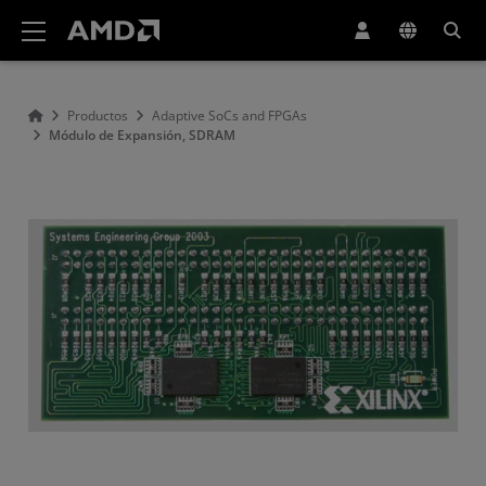
Declaración de accesibilidad del sitio web de AMD
Productos
Adaptive SoCs and FPGAs
Módulo de Expansión, SDRAM