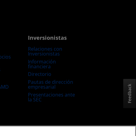
Inversionistas
Relaciones con
Inversionistas
ocios
Información
financiera
s
Directorio
Pautas de dirección
empresarial
 AMD
Feedback
Presentaciones ante
la SEC
Estrategia fiscal del Reino Unido
Política sobre “Cookies”