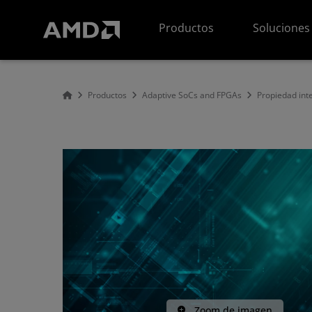
Declaración de accesibilidad del sitio web de AMD
Productos
Soluciones
Productos
Adaptive SoCs and FPGAs
Propiedad inte
Zoom de imagen