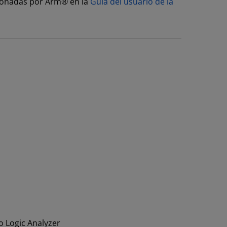
cionadas por Arm® en la
Guía del usuario de la
o Logic Analyzer