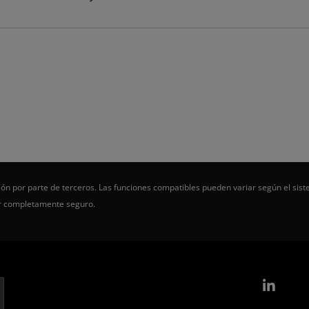
ón por parte de terceros. Las funciones compatibles pueden variar según el sist
er completamente seguro.
Link