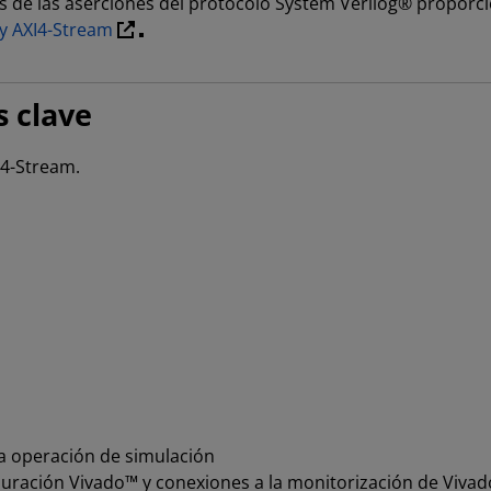
s de las aserciones del protocolo System Verilog® propor
 y AXI4-Stream
.
s clave
I4-Stream.
a operación de simulación
ración Vivado™ y conexiones a la monitorización de Vivad