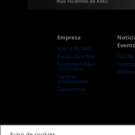
más recientes de AMD
Empresa
Notici
Event
Acerca de AMD
Equipo Directivo
Sala de
Responsabilidad
Evento
corporativa
Bibliot
Carreras
profesionales
Contáctanos
Términos y Condiciones
Privacidad
Marcas Comerciale
Aviso de cookies