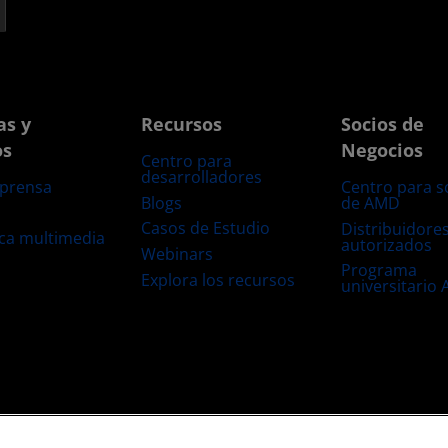
as y
Recursos
Socios de
os
Negocios
Centro para
desarrolladores
 prensa
Centro para s
Blogs
de AMD
s
Casos de Estudio
Distribuidore
eca multimedia
autorizados
Webinars
Programa
Explora los recursos
universitario
s
Transparencia de la cadena de suministro
Competencia Justa y Abierta