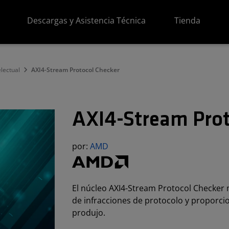
Descargas y Asistencia Técnica
Tienda
lectual
AXI4-Stream Protocol Checker
AXI4-Stream Prot
por:
AMD
El núcleo AXI4-Stream Protocol Checker 
de infracciones de protocolo y proporcio
produjo.