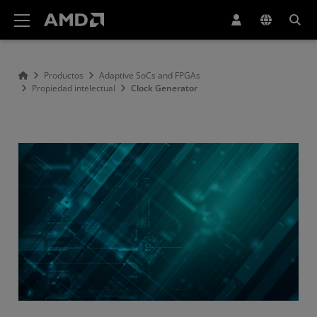
Declaración de accesibilidad del sitio web de AMD
Productos
Adaptive SoCs and FPGAs
Propiedad intelectual
Clock Generator