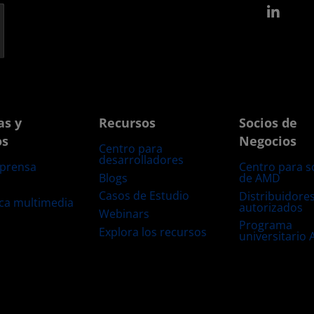
Link
as y
Recursos
Socios de
os
Negocios
Centro para
desarrolladores
 prensa
Centro para s
Blogs
de AMD
s
Casos de Estudio
Distribuidore
eca multimedia
autorizados
Webinars
Programa
Explora los recursos
universitario