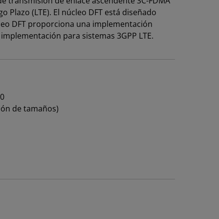
 de transmisión de enlace ascendente SC-FDMA
o Plazo (LTE). El núcleo DFT está diseñado
úcleo DFT proporciona una implementación
de implementación para sistemas 3GPP LTE.
40
ción de tamaños)