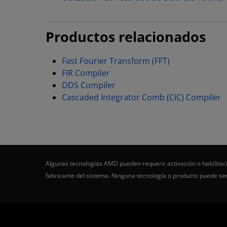
Productos relacionados
Fast Fourier Transform (FFT)
FIR Compiler
DDS Compiler
Cascaded Integrator Comb (CIC) Compiler
Algunas tecnologías AMD pueden requerir activación o habilitaci
fabricante del sistema. Ninguna tecnología o producto puede s