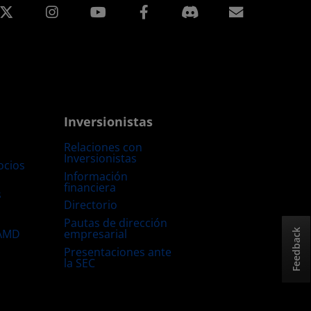
edIn
Instagram
Facebook
Suscripci
Inversionistas
Relaciones con
Inversionistas
ocios
Información
financiera
s
Directorio
Pautas de dirección
empresarial
 AMD
Feedback
Presentaciones ante
la SEC