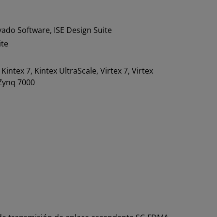
vado Software, ISE Design Suite
ite
, Kintex 7, Kintex UltraScale, Virtex 7, Virtex
 Zynq 7000