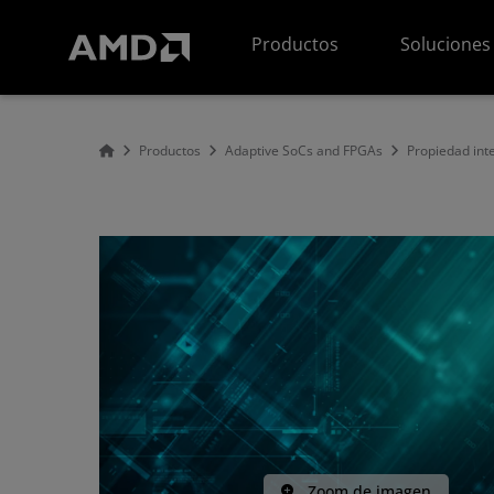
Declaración de accesibilidad del sitio web de AMD
Productos
Soluciones
Productos
Adaptive SoCs and FPGAs
Propiedad inte
Zoom de imagen