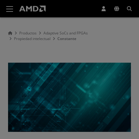
Declaración de accesibilidad del sitio web de AMD
Productos
Adaptive SoCs and FPGAs
Propiedad intelectual
Constante