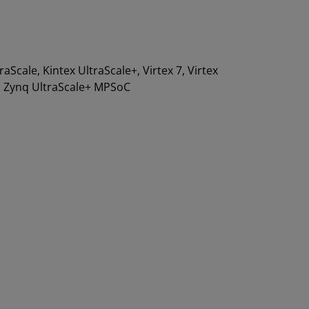
traScale, Kintex UltraScale+, Virtex 7, Virtex
0, Zynq UltraScale+ MPSoC