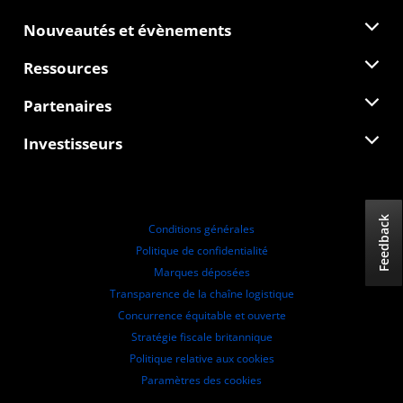
À propos d'AMD
Nouveautés et évènements
Équipe de direction
Salle de presse
Ressources
Responsabilité d'entreprise
Évènements
Carrières
Centre pour les développeurs
Partenaires
Médiathèque
Nous contacter
Blogs
Hub partenaires AMD
Investisseurs
Études de cas
Distributeurs agréés
Webinaires
Relations avec les investisseurs
Programme universitaire AMD
Explorer les ressources
Informations financières
Conseil d'administration
Feedback
Conditions générales
Documents de gouvernance
Politique de confidentialité
Dépôts auprès de la SEC
Marques déposées
Transparence de la chaîne logistique
Concurrence équitable et ouverte
Stratégie fiscale britannique
Politique relative aux cookies
Paramètres des cookies