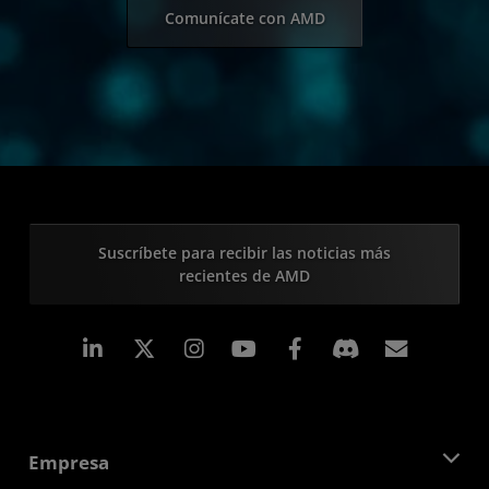
Comunícate con AMD
Suscríbete para recibir las noticias más
recientes de AMD
LinkedIn
Instagram
Facebook
Suscri
Empresa