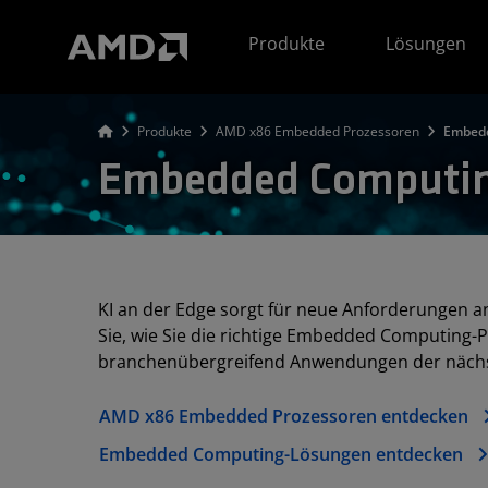
Erklärung zur Barrierefreiheit auf der AMD Website
Produkte
Lösungen
Produkte
AMD x86 Embedded Prozessoren
Embedd
Embedded Computing
KI an der Edge sorgt für neue Anforderungen an
Sie, wie Sie die richtige Embedded Computin
branchenübergreifend Anwendungen der nächs
AMD x86 Embedded Prozessoren entdecken
Embedded Computing-Lösungen entdecken