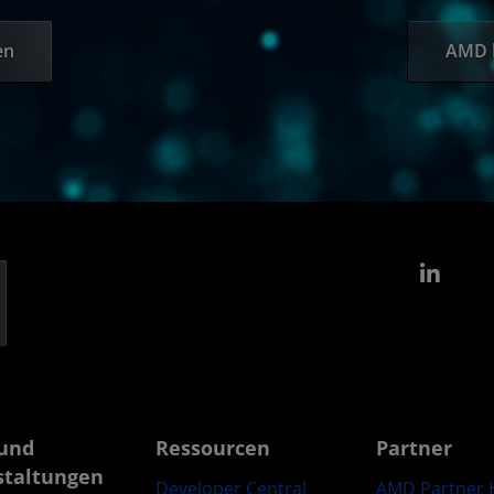
en
AMD k
Link
und
Ressourcen
Partner
staltungen
Developer Central
AMD Partner 