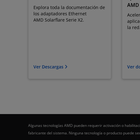
AMD 
Explora toda la documentación de
los adaptadores Ethernet
Aceler
AMD Solarflare Serie X2.
aplica
la red
Ver Descargas
Ver d
Algunas tecnologías AMD pueden requerir activación o habilitaci
fabricante del sistema. Ninguna tecnología o producto puede s