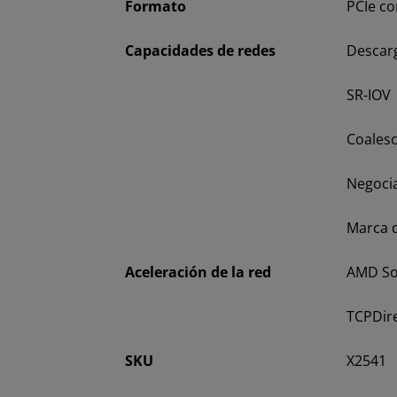
Formato
PCIe c
Capacidades de redes
Descarg
SR-IOV
Coalesc
Negocia
Marca 
Aceleración de la red
AMD So
TCPDir
SKU
X2541