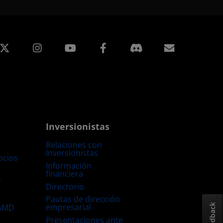
edIn
Instagram
Facebook
Suscripci
Inversionistas
Relaciones con
Inversionistas
ocios
Información
financiera
s
Directorio
Pautas de dirección
empresarial
 AMD
Feedback
Presentaciones ante