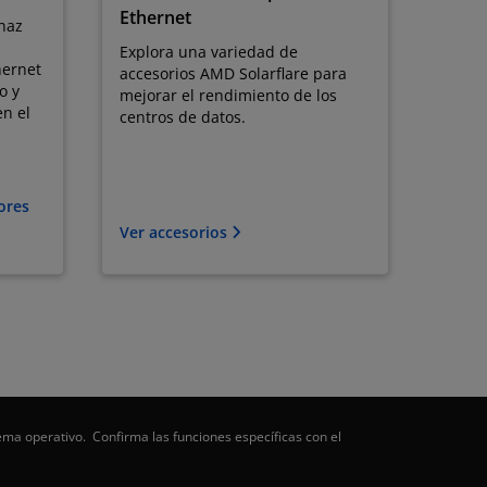
Ethernet
 haz
Explora una variedad de
hernet
accesorios AMD Solarflare para
o y
mejorar el rendimiento de los
n el
centros de datos.
ores
Ver accesorios
ema operativo. Confirma las funciones específicas con el