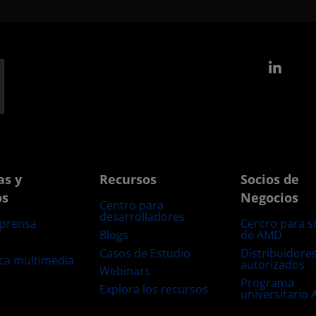
Link
as y
Recursos
Socios de
os
Negocios
Centro para
desarrolladores
 prensa
Centro para s
Blogs
de AMD
s
Casos de Estudio
Distribuidore
eca multimedia
autorizados
Webinars
Programa
Explora los recursos
universitario