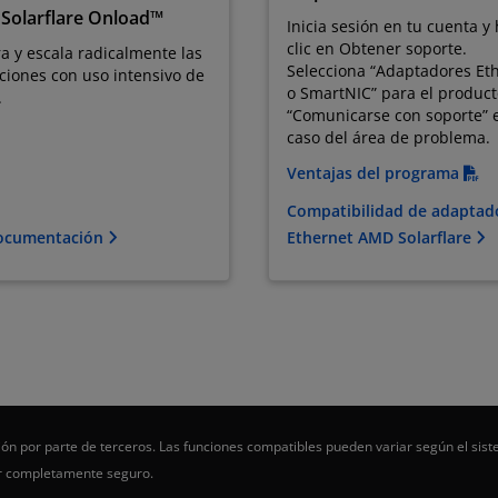
Solarflare Onload™
Inicia sesión en tu cuenta y
clic en Obtener soporte.
a y escala radicalmente las
Selecciona “Adaptadores Et
ciones con uso intensivo de
o SmartNIC” para el product
.
“Comunicarse con soporte” e
caso del área de problema.
Ventajas del programa
Compatibilidad de adaptad
ocumentación
Ethernet AMD Solarflare
ón por parte de terceros. Las funciones compatibles pueden variar según el sist
er completamente seguro.