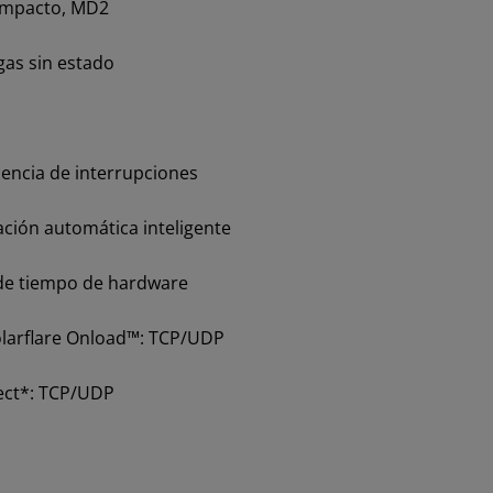
ompacto, MD2
as sin estado
encia de interrupciones
ción automática inteligente
de tiempo de hardware
larflare Onload™: TCP/UDP
ect*: TCP/UDP