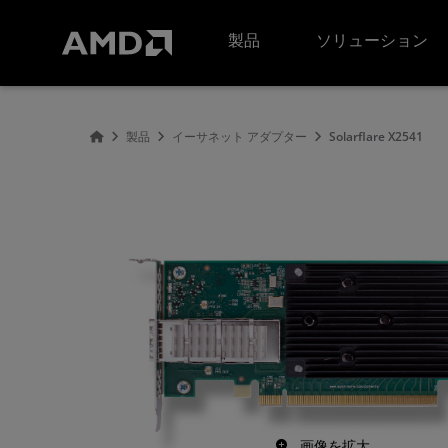
AMD ウェブサイト アクセシビリティ ステートメント
製品
ソリューション
製品
イーサネット アダプター
Solarflare X2541
画像を拡大