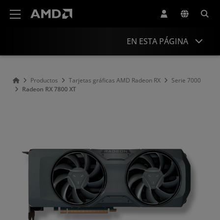
Declaración de accesibilidad del sitio web de AMD
EN ESTA PÁGINA
Descripción general
Productos
Tarjetas gráficas AMD Radeon RX
Serie 7000
Radeon RX 7800 XT
Rendimiento
Especificaciones
Controladores y recursos