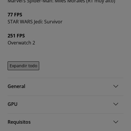
Marvel’s Spider-Man: Miles Morales (RT muy alto)
77 FPS
STAR WARS Jedi: Survivor
251 FPS
Overwatch 2
Expandir todo
General
GPU
Requisitos