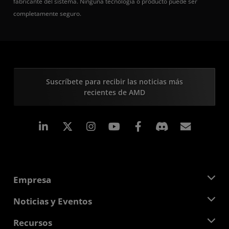
fabricante del sistema. Ninguna tecnología o producto puede ser
completamente seguro.
Suscríbete para recibir las noticias más
recientes de AMD
LinkedIn
Instagram
Facebook
Suscri
Empresa
Acerca de AMD
Noticias y Eventos
Equipo Directivo
Sala de prensa
Recursos
Responsabilidad corporativa