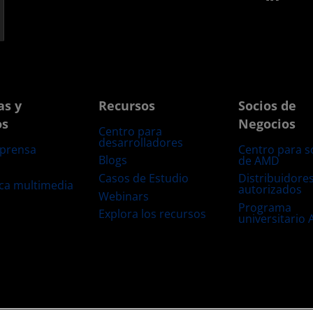
as y
Recursos
Socios de
os
Negocios
Centro para
desarrolladores
 prensa
Centro para s
Blogs
de AMD
s
Casos de Estudio
Distribuidore
eca multimedia
autorizados
Webinars
Programa
Explora los recursos
universitario