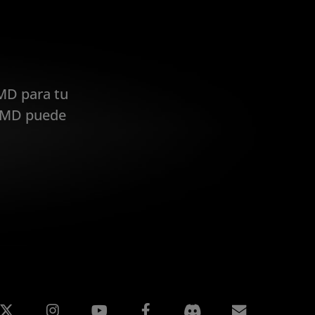
MD para tu
 AMD puede
edIn
Instagram
Facebook
Suscripci