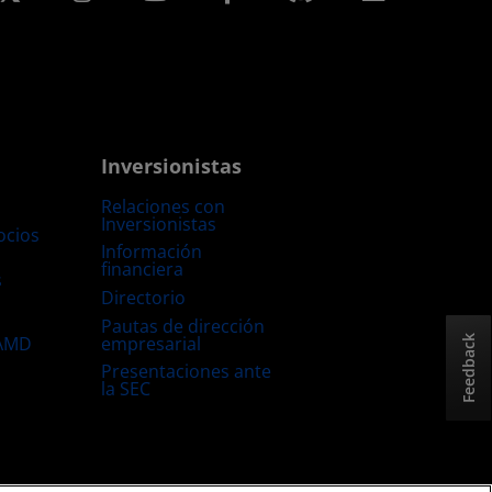
Inversionistas
Relaciones con
Inversionistas
ocios
Información
financiera
s
Directorio
Pautas de dirección
empresarial
 AMD
Feedback
Presentaciones ante
la SEC