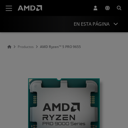
Declaración de accesibilidad del sitio web de AMD
EN ESTA PÁGINA
Descripción general
Productos
AMD Ryzen™ 5 PRO 9655
Especificaciones
Controladores y recursos