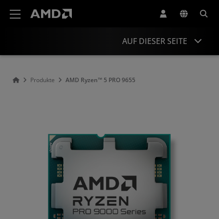
Erklärung zur Barrierefreiheit auf der AMD Website
AUF DIESER SEITE
Übersicht
Produkte
AMD Ryzen™ 5 PRO 9655
Technische Daten
Treiber und Ressourcen