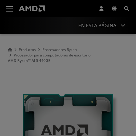
Declaración de accesibilidad del sitio web de AMD
EN ESTA PÁGINA
Descripción general
Productos
Procesadores Ryzen
Procesador para computadoras de escritorio
Especificaciones
AMD Ryzen™ AI 5 440GE
Controladores y recursos