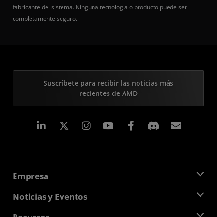
fabricante del sistema. Ninguna tecnología o producto puede ser
completamente seguro.
Suscríbete para recibir las noticias más
recientes de AMD
LinkedIn
Instagram
Facebook
Suscri
Empresa
Acerca de AMD
Noticias y Eventos
Equipo Directivo
Sala de prensa
Recursos