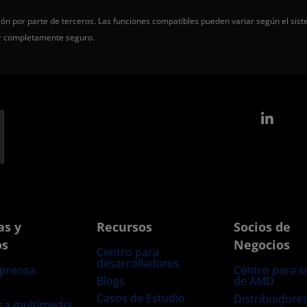
ón por parte de terceros. Las funciones compatibles pueden variar según el sist
er completamente seguro.
Link
as y
Recursos
Socios de
os
Negocios
Centro para
desarrolladores
 prensa
Centro para s
Blogs
de AMD
s
Casos de Estudio
Distribuidore
eca multimedia