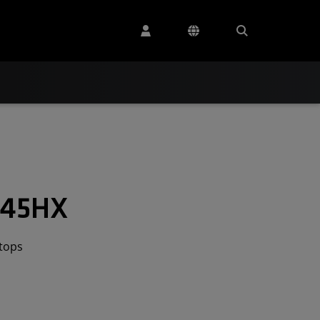
945HX
tops