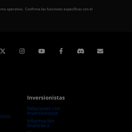
ema operativo. Confirma las funciones específicas con el
edIn
Instagram
Facebook
Suscripci
Inversionistas
Relaciones con
Inversionistas
ocios
Información
financiera
s