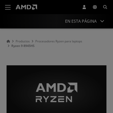
Declaración de accesibilidad del sitio web de AMD
EN ESTA PÁGINA
Overview
Productos
Procesadores Ryzen para laptops
Ryzen 9 8945HS
Specifications
Drivers and Resources