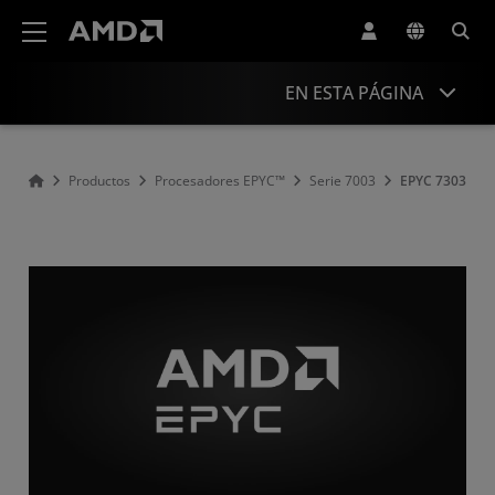
Declaración de accesibilidad del sitio web de AMD
EN ESTA PÁGINA
Descripción general
Productos
Procesadores EPYC™
Serie 7003
EPYC 7303
Especificaciones
Controladores y recursos