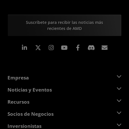
Suscríbete para recibir las noticias más
recientes de AMD
LinkedIn
Instagram
Facebook
Suscri
Empresa
Acerca de AMD
Noticias y Eventos
Equipo Directivo
Sala de prensa
Recursos
Responsabilidad corporativa
Eventos
Carreras profesionales
Centro para desarrolladores
Socios de Negocios
Biblioteca multimedia
Contáctanos
Blogs
Centro para socios de AMD
Inversionistas
Casos de Estudio