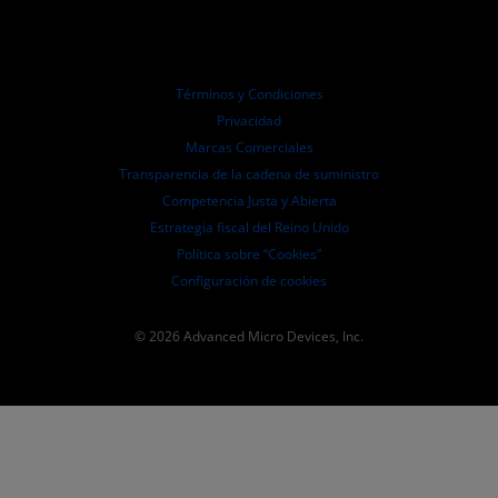
Distribuidores autorizados
Webinars
Relaciones con Inversionistas
Programa universitario AMD
Explora los recursos
Información financiera
Directorio
Términos y Condiciones
Pautas de dirección empresarial
Privacidad
Presentaciones ante la SEC
Marcas Comerciales
Transparencia de la cadena de suministro
Competencia Justa y Abierta
Estrategia fiscal del Reino Unido
Política sobre “Cookies”
Configuración de cookies
© 2026 Advanced Micro Devices, Inc.