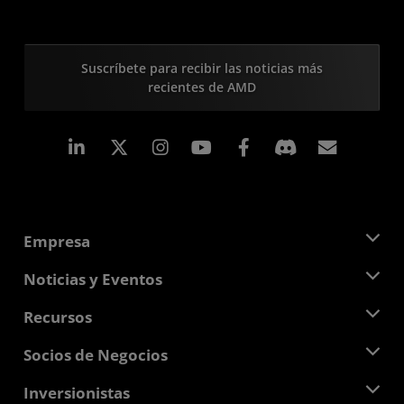
Suscríbete para recibir las noticias más
recientes de AMD
LinkedIn
Instagram
Facebook
Suscri
Empresa
Acerca de AMD
Noticias y Eventos
Equipo Directivo
Sala de prensa
Recursos
Responsabilidad corporativa
Eventos
Carreras profesionales
Centro para desarrolladores
Socios de Negocios
Biblioteca multimedia
Contáctanos
Blogs
Centro para socios de AMD
Inversionistas
Casos de Estudio