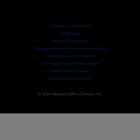
Distribuidores autorizados
Webinars
Relaciones con Inversionistas
Programa universitario AMD
Explora los recursos
Información financiera
Directorio
Términos y Condiciones
Pautas de dirección empresarial
Privacidad
Presentaciones ante la SEC
Marcas Comerciales
Transparencia de la cadena de suministro
Competencia Justa y Abierta
Estrategia fiscal del Reino Unido
Política sobre “Cookies”
Configuración de cookies
© 2026 Advanced Micro Devices, Inc.