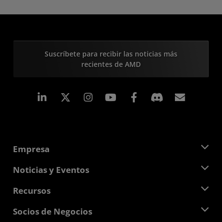
Suscríbete para recibir las noticias más
recientes de AMD
LinkedIn
Instagram
Facebook
Suscri
Empresa
Acerca de AMD
Noticias y Eventos
Equipo Directivo
Sala de prensa
Recursos
Responsabilidad corporativa
Eventos
Carreras profesionales
Centro para desarrolladores
Socios de Negocios
Biblioteca multimedia
Contáctanos
Blogs