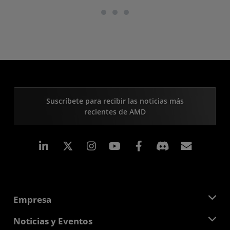
Suscríbete para recibir las noticias más
recientes de AMD
LinkedIn
Instagram
Facebook
Suscri
Empresa
Acerca de AMD
Noticias y Eventos