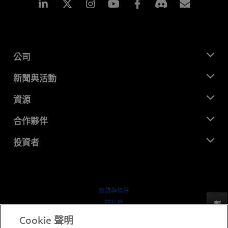
Linkedin
Instagram
Facebook
訂閱
公司
關於 AMD
新聞與活動
管理團隊
新聞室
資源
企業責任
活動
招聘
開發者中心
合作夥伴
媒體庫
聯絡我們
部落格
AMD 合作夥伴中心
投資者
案例研究
授權經銷商
網路研討會
投資者關係
AMD 大學計畫
探索資源
財務資訊
董事會
條款與條件
治理文件
隱私權
反馈
行情走勢
商標
Cookie 聲明
供应链透明度