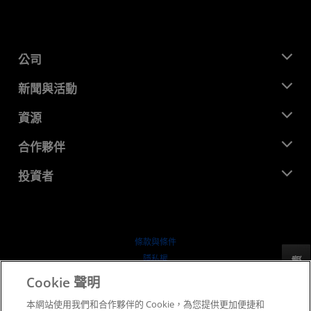
公司
關於 AMD
新聞與活動
管理團隊
新聞室
資源
企業責任
活動
招聘
開發者中心
合作夥伴
媒體庫
聯絡我們
部落格
AMD 合作夥伴中心
投資者
案例研究
授權經銷商
網路研討會
投資者關係
AMD 大學計畫
探索資源
財務資訊
董事會
條款與條件
治理文件
隱私權
反馈
行情走勢
商標
Cookie 聲明
供应链透明度
本網站使用我們和合作夥伴的 Cookie，為您提供更加便捷和
公平公開競爭