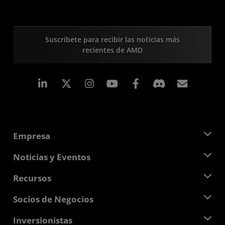
Suscríbete para recibir las noticias más
recientes de AMD
LinkedIn
Instagram
Facebook
Suscri
Empresa
Acerca de AMD
Noticias y Eventos
Equipo Directivo
Sala de prensa
Recursos
Responsabilidad corporativa
Eventos
Carreras profesionales
Centro para desarrolladores
Socios de Negocios
Biblioteca multimedia
Contáctanos
Blogs
Centro para socios de AMD
Inversionistas
Casos de Estudio