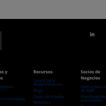
Link
as y
Recursos
Socios de
os
Negocios
Centro para
desarrolladores
 prensa
Centro para s
Blogs
de AMD
s
Casos de Estudio
Distribuidore
eca multimedia
autorizados
Webinars