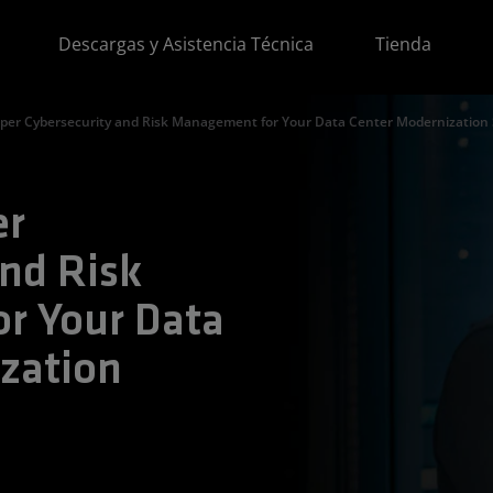
Descargas y Asistencia Técnica
Tienda
oper Cybersecurity and Risk Management for Your Data Center Modernization 
er
and Risk
r Your Data
zation