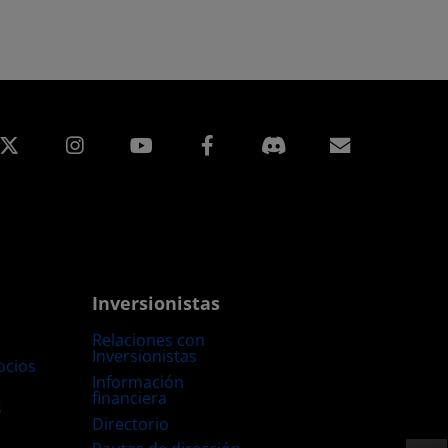
edIn
Instagram
Facebook
Suscripci
Inversionistas
Relaciones con
Inversionistas
ocios
Información
financiera
s
Directorio