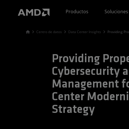
Declaración de accesibilidad del sitio web de AMD
Productos
Soluciones
Centro de datos
Data Center Insights
Providing Pr
Providing Prop
Cybersecurity 
Management fo
Center Moderni
Strategy