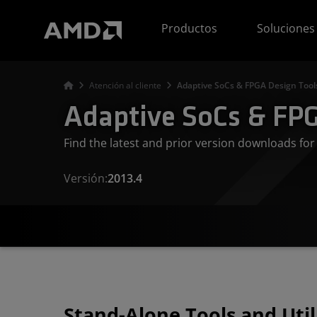
Declaración de accesibilidad del sitio web de AMD
Productos
Soluciones
Atención al cliente
Adaptive SoCs & FPGA Design Tool
Adaptive SoCs & FPG
Find the latest and prior version downloads f
Versión:
2013.4
Stand-Alone Tools and Util