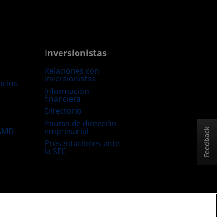
Inversionistas
Relaciones con
Inversionistas
ocios
Información
financiera
s
Directorio
Pautas de dirección
empresarial
 AMD
Feedback
Presentaciones ante
la SEC
Estrategia fiscal del Reino Unido
Política sobre “Cookies”