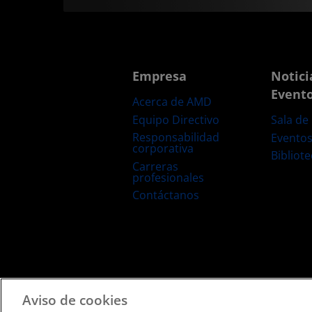
Empresa
Notici
Event
Acerca de AMD
Equipo Directivo
Sala de
Responsabilidad
Evento
corporativa
Bibliot
Carreras
profesionales
Contáctanos
Términos y Condiciones
Privacidad
Marcas Comerciale
Aviso de cookies