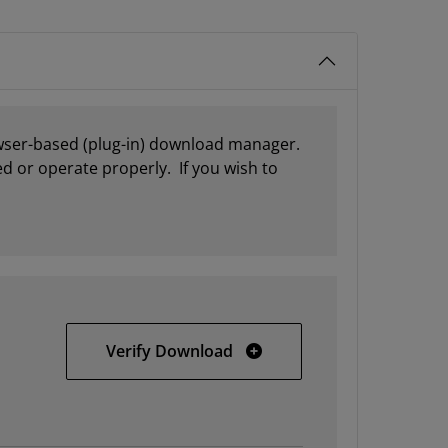
owser-based (plug-in) download manager.
d or operate properly. If you wish to
All OS Vivado and SDK Full I
Verify Download