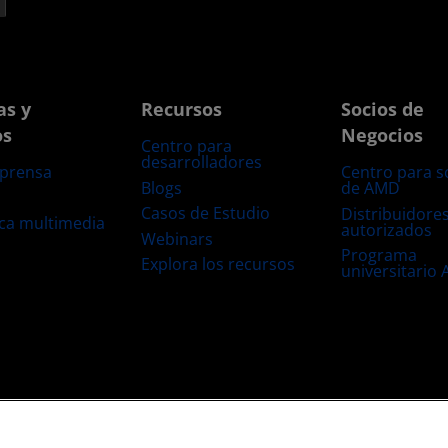
as y
Recursos
Socios de
os
Negocios
Centro para
desarrolladores
 prensa
Centro para s
Blogs
de AMD
s
Casos de Estudio
Distribuidore
eca multimedia
autorizados
Webinars
Programa
Explora los recursos
universitario
s
Transparencia de la cadena de suministro
Competencia Justa y Abierta
Configuración de cookies