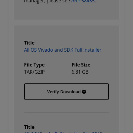
manager, please see
AR# 58485
.
Title
All OS Vivado and SDK Full Installer
File Type
File Size
TAR/GZIP
6.81 GB
All OS Vivado and SDK Full
Verify Download
Title