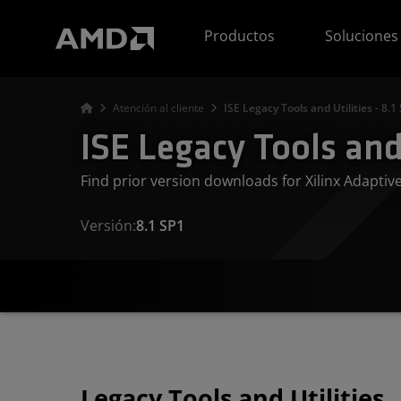
Declaración de accesibilidad del sitio web de AMD
Productos
Soluciones
Atención al cliente
ISE Legacy Tools and Utilities - 8.1
ISE Legacy Tools and 
Find prior version downloads for Xilinx Adapti
Versión:
8.1 SP1
Legacy Tools and Utilities