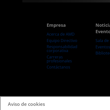
Empresa
Notici
Event
Acerca de AMD
Equipo Directivo
Sala de
Responsabilidad
Evento
corporativa
Bibliot
Carreras
profesionales
Contáctanos
Términos y Condiciones
Privacidad
Marcas Comerciale
Aviso de cookies