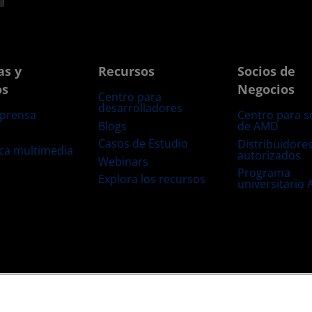
as y
Recursos
Socios de
os
Negocios
Centro para
desarrolladores
 prensa
Centro para s
Blogs
de AMD
s
Casos de Estudio
Distribuidore
eca multimedia
autorizados
Webinars
Programa
Explora los recursos
universitario
s
Transparencia de la cadena de suministro
Competencia Justa y Abierta
Configuración de cookies