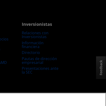
Inversionistas
Relaciones con
Inversionistas
ocios
Información
financiera
s
Directorio
Pautas de dirección
empresarial
 AMD
Feedback
Presentaciones ante
la SEC
Estrategia fiscal del Reino Unido
Política sobre “Cookies”