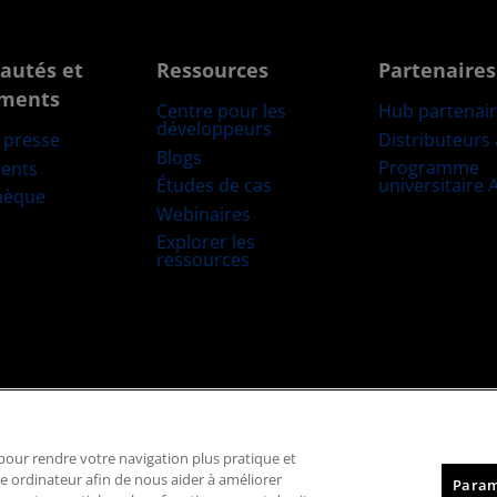
autés et
Ressources
Partenaires
ments
Centre pour les
Hub partenai
développeurs
Distributeurs
e presse
Blogs
Programme
ents
Études de cas
universitaire
hèque
Webinaires
Explorer les
ressources
Marques déposées
Transparence de la chaîne logistique
Concurrence éq
, pour rendre votre navigation plus pratique et
Politique relative aux cookies
Paramètres des cookies
re ordinateur afin de nous aider à améliorer
Param