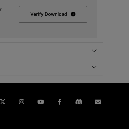
r
Linux
Verify Download
edIn
Instagram
Facebook
Inscripti