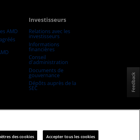
Investisseurs
res AMD
Relations avec les
investisseurs
 agréés
Informations
financières
 AMD
Conseil
d'administration
Documents de
gouvernance
Feedback
Dépôts auprès de la
SEC
uitable et ouverte
Stratégie fiscale britannique
ètres des cookies
Accepter tous les cookies