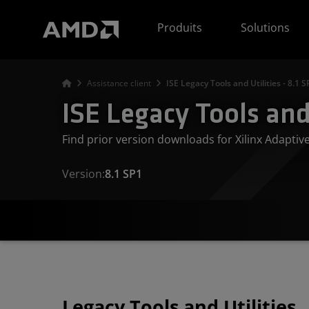
Déclaration d'accessibilité du site Web AMD
Produits
Solutions
Assistance client
ISE Legacy Tools and Utilities - 8.1 S
ISE Legacy Tools and 
Find prior version downloads for Xilinx Adapti
Version:
8.1 SP1
Legacy Tools and Utilities