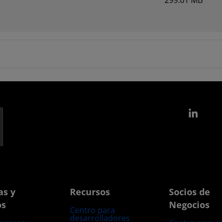
299.01 MB
Link
as y
Recursos
Socios de
os
Negocios
Centro para
desarrolladores