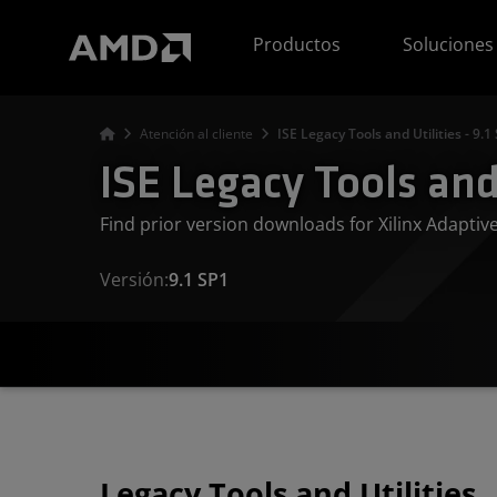
Declaración de accesibilidad del sitio web de AMD
Productos
Soluciones
Atención al cliente
ISE Legacy Tools and Utilities - 9.1
ISE Legacy Tools and 
Find prior version downloads for Xilinx Adapti
Versión:
9.1 SP1
Legacy Tools and Utilities