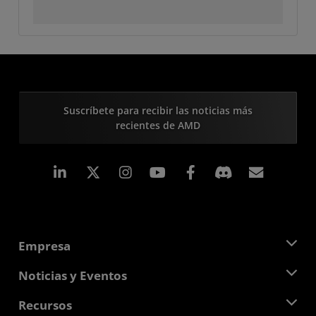
Suscríbete para recibir las noticias más
recientes de AMD
LinkedIn
Instagram
Facebook
Suscri
Empresa
Acerca de AMD
Noticias y Eventos
Equipo Directivo
Sala de prensa
Recursos
Responsabilidad corporativa