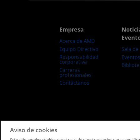
Empresa
Notici
Event
Acerca de AMD
Equipo Directivo
Sala de
Responsabilidad
Evento
corporativa
Bibliot
Carreras
profesionales
Contáctanos
Términos y Condiciones
Privacidad
Marcas Comerciale
Aviso de cookies
Este sitio emplea cookies nuestras y de nuestros socios para simplific