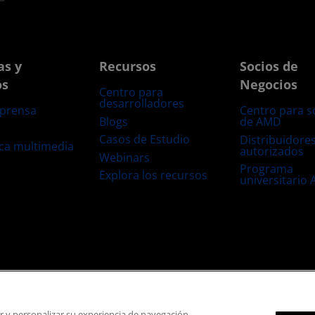
as y
Recursos
Socios de
os
Negocios
Centro para
desarrolladores
 prensa
Centro para s
Blogs
de AMD
s
Casos de Estudio
Distribuidore
eca multimedia
autorizados
Webinars
Programa
Explora los recursos
universitario
s
Transparencia de la cadena de suministro
Competencia Justa y Abierta
Configuración de cookies
ar y personalizar su experiencia de navegación.