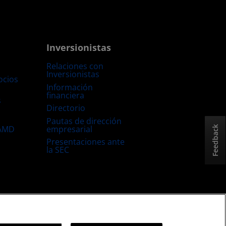
Inversionistas
Relaciones con
Inversionistas
ocios
Información
financiera
s
Directorio
Pautas de dirección
empresarial
 AMD
Feedback
Presentaciones ante
la SEC
Estrategia fiscal del Reino Unido
Política sobre “Cookies”