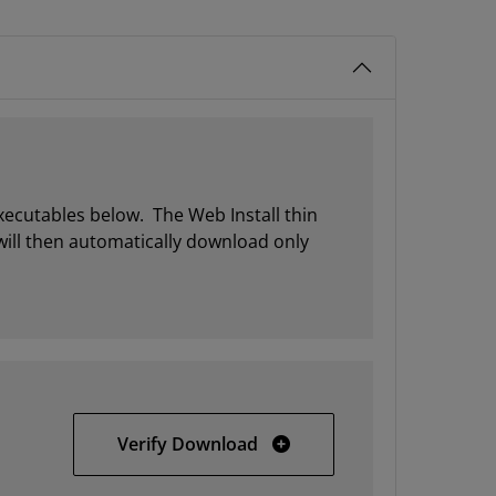
xecutables below. The Web Install thin
 will then automatically download only
SDK 2017.3 WebInstall for 
Verify Download