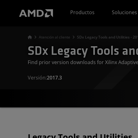
Declaración de accesibilidad del sitio web de AMD
Productos
Soluciones
Atención al cliente
SDx Legacy Tools and Utilities - 20
SDx Legacy Tools and 
Find prior version downloads for Xilinx Adapti
Versión:
2017.3
Legacy Tools and Utilities