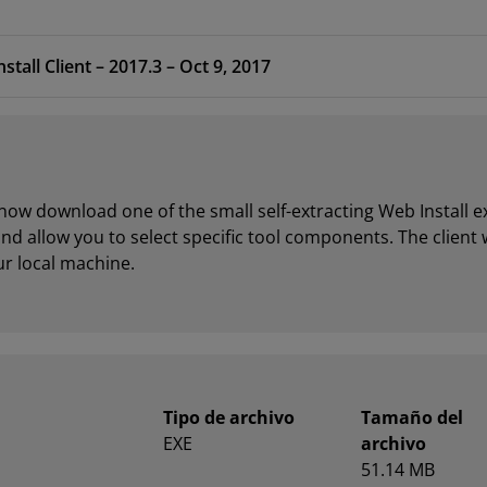
Software Development Kit Standalone WebInstall Client – 2017.3 – Oct 9, 2017
w download one of the small self-extracting Web Install e
 and allow you to select specific tool components. The client
ur local machine.
Tipo de archivo
Tamaño del
EXE
archivo
51.14 MB